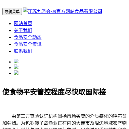
导航菜单
网站首页
关于我们
食品安全动态
食品安全资讯
联系我们
使食物平安管控程度尽快取国际接
由第三方查验认证机构阐扬市场买卖的介质感化的呼声愈
加强烈。为包罗獐子岛渔业正在内的大连市及周边地域农产物