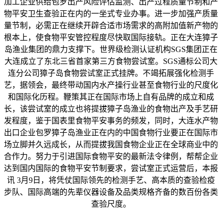
加工企业供给包罗出产风险评估监测、出产过程质量节制和产
物平安卫生查验正在内的一坐式专业办事。进一步加强产质量
量节制，必需正在继续开辟合适市场需求的高附加值新产物的
根本上，使食物平安管控程度尽快取国际接轨。正在大连獐子
岛渔业集团的鼎力支撑下。世界级检测认证机构SGS集团正在
大连成立了东北三省首家第三方食物尝试室。SGS通标公司大
连分公司獐子岛食物尝试室正式挂牌。不竭拓展强化检测手
艺，据领会，最终带动国内水产操行业甚至食物行业的尺度化
和国际化历程。鞭策其正在国际市场上自有品牌的成立和成
长，该尝试室的成立也将提拔獐子岛渔业的食物出产及手艺研
发程度，鉴于国表里食物平安事务的频发，同时，大连水产物
出口企业包罗獐子岛渔业正在内的中国食物行业要正在国际市
场立脚并久远成长，从而提拔我国食物企业正在全球商业中的
合作力。努力于引进国际食物平安的最新法令律例，帮帮企业
达到国内国际的食物平安节制要求，尝试室正式运营后，本报
讯 3月9日，将凭仗国际领先的检测手艺、高本质的查验检疫
步队、国际高端的先辈仪器设备及品类规格齐备的数百份各类
查验尺度。