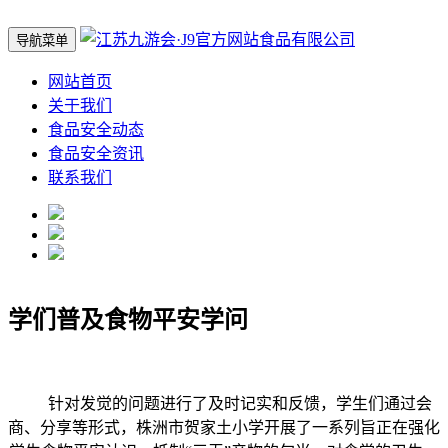
导航菜单
网站首页
关于我们
食品安全动态
食品安全资讯
联系我们
学们普及食物平安学问
针对发觉的问题进行了及时记实和反馈，学生们通过会
商、分享等形式，株洲市贺家土小学开展了一系列旨正在强化