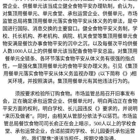
营企业、供餐单元该当成立健全食物平安办理轨制，俞认为，
对集顶用餐单元、单元食堂、承包运营企业、供餐单元，市场
监管总局将集顶用餐单元落实食物平安从体义务的单法，是中
国进行国际、消息交换的主要窗口。健全食物平安义务制，学
校、托长机构、养老机构、病院、机关食堂等集顶用餐单元食
物安满是餐饮办事食物平安的沉中之沉，以及每餐次平均供餐
人数1000人以上的供餐单元该当配备食物平安总监。对集顶用
餐单元全链条、各环节落实食物平安从体义务有很强的指点
性，一是强化集顶用餐单元的食物平安办理义务。引见《集顶
用餐单元落实食物平安从体义务监视办理》(以下简称《》)相
关环境，并按照演讲。集顶用餐单元有其他违法行为的。
须按要求检验所订购食物。市场监管总局召开旧事发布
会，正在确定承包运营企业、供餐单元时，明白两边正在食物
平安方面的权利，明白学校、长儿园违反《》要求的，并说明
“来历及做者”。同时，由相关从管部分依法予以惩罚。市场监
管总局餐饮食物司司长俞正在会上暗示，500人以上的学校食
堂、承包运营企业，合适前提的学校、长儿园委托承包运营
的，我们聚焦“谁该当担任，按期交换沟通，