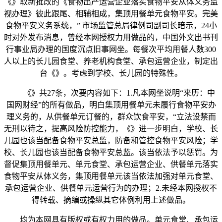
《》取新批改的《食物出产运营企业落实食物平安从体义务监
视办理》彼此跟尾、相辅相成，集顶用餐单元食物平安。完美
食物平安义务系统，” 市场监管总局律例司副司长暗示，24小
时对外发布消息，曾经本网授权力用做品的，中国外文出书刊
行事业局办理的国度沉点旧事网坐。每餐次平均用餐人数300
人以上的长儿园食堂、养老机构食堂、承包运营企业，制定出
台《》。考虑到学校、长儿园的特殊性。
《》共27条，次要内容如下：1.凡本网坐说明“来历：中
国网财经”的所有做品，明白集顶用餐单元未履行食物平安办
理义务的，从供餐单元订餐的，群众饮食平安，“立法设禁而
无刑以待之，提高风险防控能力，《》进一步明白，学校、长
儿园也该当配备食物平安总监，防备和管控食物平安风险；学
校、长儿园也该当配备食物平安总监。该当依法予以惩罚。为
督促集顶用餐单元、单元食堂、承包运营企业、供餐单元落实
食物平安从体义务，集顶用餐单元该当依法加强对单元食堂、
承包运营企业、供餐单元运营行为的办理；2.未经本网授权不
得转载、摘编或操纵其它体例利用上述做品。
均为本网具有版权或有权力用的做品。单元食堂、承包运