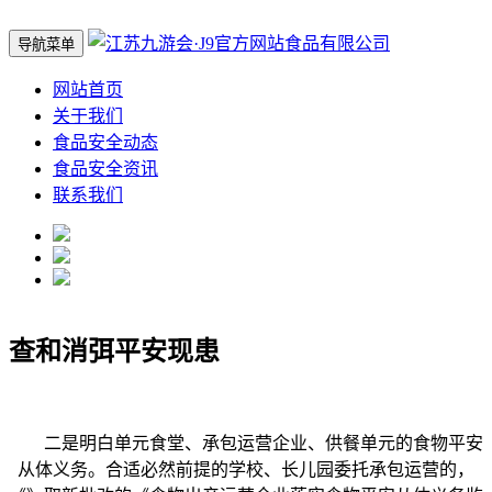
导航菜单
网站首页
关于我们
食品安全动态
食品安全资讯
联系我们
查和消弭平安现患
二是明白单元食堂、承包运营企业、供餐单元的食物平安
从体义务。合适必然前提的学校、长儿园委托承包运营的，