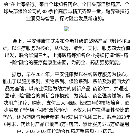
会”在上海举行。来自全球知名药企、全国头部连锁药店、全
球头部保险公司的300余位高层与精英齐聚一堂，跨界碰撞行
业洞见与智慧，探讨融合发展新趋势。
会上，平安健康正式发布全新升级的战略产品“药诊付Plu
s”，以医疗服务为核心，从优选、聚焦、支付、服务四大价值
出发，联合华润三九，上海医药等知名企业持续打造“医+药
+险”融合的医疗健康生态圈，为药企、药店强势赋能。
据悉，早在2021年，平安健康就以在线医疗服务为核心，
推出了以服务系列、实物系列、保险系列、系统及数据四大产
品为基础，以商业保险为助力的创新产品“药诊付”，并通过
“医+药+险”融合的创新合作模式，为药店、药企强势赋能，解
决用户诊疗、购药、支付三大问题。经过2年的市场培育，逐
步实现了“药店+保险”双轮驱动，不仅为用户提供高性价比的
产品，还为药店与患者精准匹配提供了优质工具。截至2023年
6月末，药诊付产品已覆盖3万+药店，累计服务57.5万终端用
户，2022-2023年拉动合作药店销售额7.17亿元。