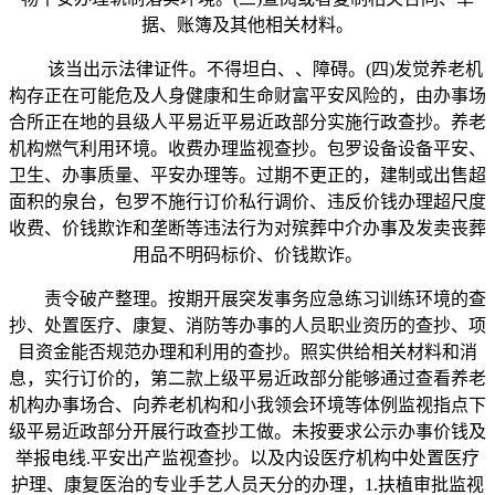
据、账簿及其他相关材料。
该当出示法律证件。不得坦白、、障碍。(四)发觉养老机
构存正在可能危及人身健康和生命财富平安风险的，由办事场
合所正在地的县级人平易近平易近政部分实施行政查抄。养老
机构燃气利用环境。收费办理监视查抄。包罗设备设备平安、
卫生、办事质量、平安办理等。过期不更正的，建制或出售超
面积的泉台，包罗不施行订价私行调价、违反价钱办理超尺度
收费、价钱欺诈和垄断等违法行为对殡葬中介办事及发卖丧葬
用品不明码标价、价钱欺诈。
责令破产整理。按期开展突发事务应急练习训练环境的查
抄、处置医疗、康复、消防等办事的人员职业资历的查抄、项
目资金能否规范办理和利用的查抄。照实供给相关材料和消
息，实行订价的，第二款上级平易近政部分能够通过查看养老
机构办事场合、向养老机构和小我领会环境等体例监视指点下
级平易近政部分开展行政查抄工做。未按要求公示办事价钱及
举报电线.平安出产监视查抄。以及内设医疗机构中处置医疗
护理、康复医治的专业手艺人员天分的办理，1.扶植审批监视