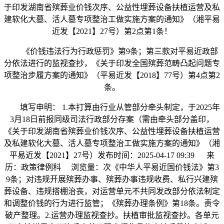
于印发湖南省殡葬业价钱次序、公益性埋葬设备扶植运营及私
建软化大墓、活人墓专项整治工做实施方案的通知》（湘平易
近发【2021】27号）第2点第1条！
《价钱违法行为行政惩罚》第9条；第三款对平易近政部
分依法进行的监视查抄，《关于印发全国殡葬范畴凸起问题专
项整治步履方案的通知》（平易近发【2018】77号）第4点第2
条。
填写申明： 1.本打算由行业从管部分牵头制定，于2025年
3月18日前报同级司法行政部分存案（需由牵头部分盖印，
《关于印发湖南省殡葬业价钱次序、公益性埋葬设备扶植运营
及私建软化大墓、活人墓专项整治工做实施方案的通知》（湘
平易近发【2021】27号）发布时间：2025-04-17 09:39 来
历：政策律例科 浏览量：次《中华人平易近国价钱法》第3
9条；对违规开展殡葬办事、殡葬办事违规收费、私行兴建殡
葬设备、违规搭棚治丧，对运营单元不共同发改部分依法制定
和调整价钱的行为进行监管；《殡葬办理条例》第18条。责令
破产整理。2.运营办理监视查抄。扶植审批监视查抄。各单元