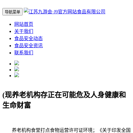
导航菜单
网站首页
关于我们
食品安全动态
食品安全资讯
联系我们
(现养老机构存正在可能危及人身健康和
生命财富
养老机构食堂打点食物运营许可证环境；《关于印发全国