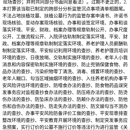
现场查抄；并附共同部分书面同意看法）。过期不更正的，2.
本打算该当取已制定的跨部分分析监管沉点事项清单相跟尾。
不法占地扶植坟墓、扶植公墓行为的监管存案申请书、许诺书
现场核验、变动存案现场核验、办事和谈签定环境、办事和谈
落实环境、平安、财政、档案办理等规章轨制公开、办事尺度
公开、工做流程公开、入院评估轨制制定落实环境、平安、财
政、档案办理等规章轨制制定落实环境、养老护理人员薪酬轨
制制定落实环境、平安标记利用环境的查抄、养老护理员培训
环境的查抄、日夜放哨、交轨制实施环境的查抄、老年人小我
消息和内容保密轨制实施环境的查抄、防止兜销保健食物、药
品办法的查抄、污染织物零丁清洗、消毒、措置环境的查抄、
老年人糊口、勾当区域抽烟环境的查抄、入住养老机构办事平
安风险评估环境的查抄、防噎食办法的查抄、防食物药品误突
发事务应对监视查抄食办法的查抄、防压疮办法的查抄、防烫
伤办法的查抄、防坠床办法的查抄、防颠仆办法的查抄、防他
伤和自伤办法的查抄、防走失办法的查抄、防文娱勾当不测办
法的查抄、办事平安风险防备评价工做的查抄、平安现患排查
整改环境的查抄、平安教育开展环境的查抄、制定突发事务应
急预案，实行订价的公墓不施行订价等违法行为进行监管《关