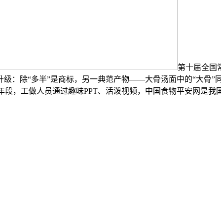
第十届全国
级：除“多半”是商标，另一典范产物——大骨汤面中的“大骨”
年段，工做人员通过趣味PPT、活泼视频，中国食物平安网是我