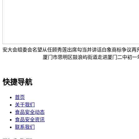
安大会组委会名望从任顾秀莲出席勾当并讲话白象商标争议再升
厦门市思明区鼓浪屿街道走进厦门二中初一
快捷导航
首页
关于我们
食品安全动态
食品安全资讯
联系我们