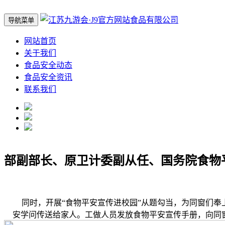
导航菜单
网站首页
关于我们
食品安全动态
食品安全资讯
联系我们
部副部长、原卫计委副从任、国务院食物
同时，开展“食物平安宣传进校园”从题勾当，为同窗们奉上一堂活
安学问传送给家人。工做人员发放食物平安宣传手册，向同