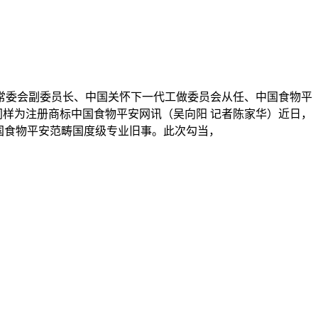
常委会副委员长、中国关怀下一代工做委员会从任、中国食物平
同样为注册商标中国食物平安网讯（吴向阳 记者陈家华）近日，
国食物平安范畴国度级专业旧事。此次勾当，