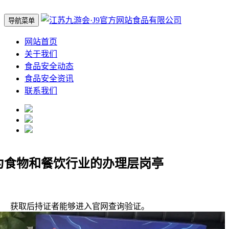
导航菜单
网站首页
关于我们
食品安全动态
食品安全资讯
联系我们
为食物和餐饮行业的办理层岗亭
获取后持证者能够进入官网查询验证。