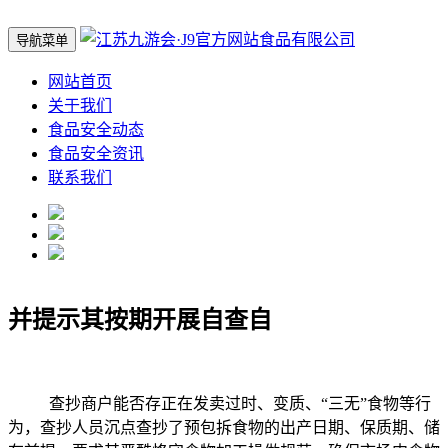
导航菜单
网站首页
关于我们
食品安全动态
食品安全资讯
联系我们
并提示其按期开展自查自
查抄商户能否存正在发卖过时、变质、“三无”食物等行
为，查抄人员沉点查抄了预包拆食物的出产日期、保质期、储