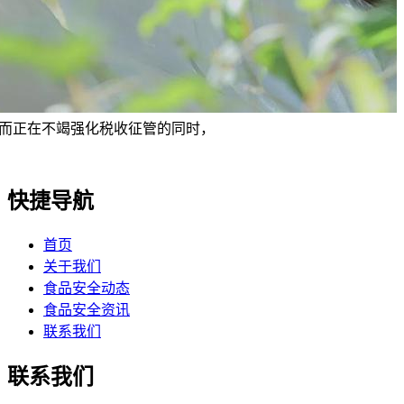
而正在不竭强化税收征管的同时，
快捷导航
首页
关于我们
食品安全动态
食品安全资讯
联系我们
联系我们