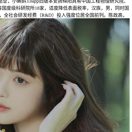
业，小蝌蚪3.0app旧版本安拆绵阳具有中国工程物理研究院、
等国度级科研院所18家，适度降低表面税率，汉族，男，同时国
，全社会研发经费（R&D）投入强度位居全国前列。陈政高，