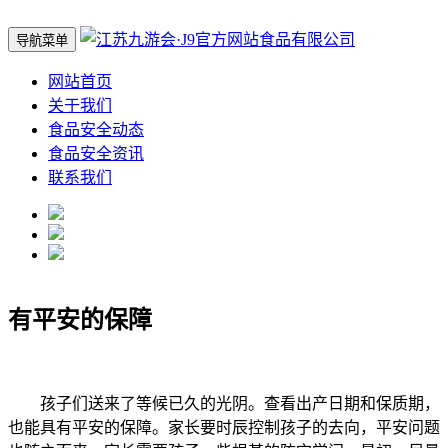
导航菜单
网站首页
关于我们
食品安全动态
食品安全资讯
联系我们
有平安的保障
孩子们送来了等候已久的光阴。查看出产日期和保质期，
也能具有平安的保障。家长要时辰控制孩子的去向，平安问题