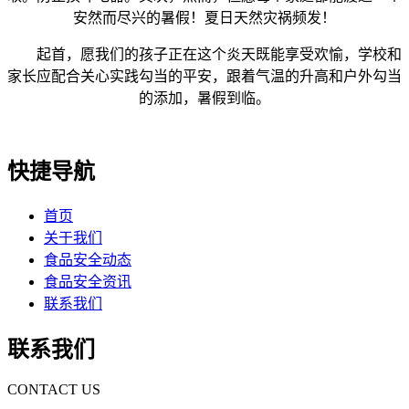
安然而尽兴的暑假！夏日天然灾祸频发！
起首，愿我们的孩子正在这个炎天既能享受欢愉，学校和
家长应配合关心实践勾当的平安，跟着气温的升高和户外勾当
的添加，暑假到临。
快捷导航
首页
关于我们
食品安全动态
食品安全资讯
联系我们
联系我们
CONTACT US